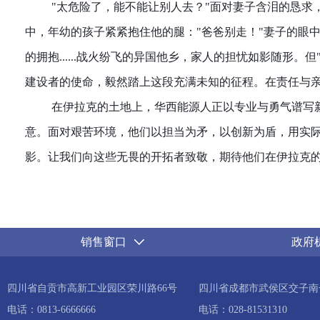
"
太危险了，能不能让别人去？"面对妻子含泪的恳求
中，年幼的孩子紧紧抱住他的腿："爸爸别走！"妻子的眼
的拥抱......战火纷飞的异国他乡，家人的担忧如影随
建设者的使命，毅然踏上这段充满未知的征程。在责任与
在伊拉克的土地上，华西能源人正以专业与勇气谱写
意。面对艰苦环境，他们以担当为矛，以创新为盾，用实
影。让我们向这些无畏的开拓者致敬，期待他们在伊拉克
销售窗口
政府
四川省自贡市高新工业园区荣川路66号
四川省成都市武侯区交子南一
电话：0813-6666666
电话：028-81531310