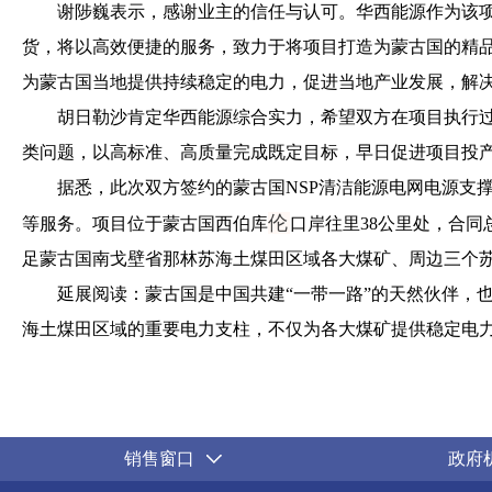
谢陟巍表示，感谢业主的信任与认可。华西能源作为该
货，将以高效便捷的服务，致力于将项目打造为蒙古国的精
为蒙古国当地提供持续稳定的电力，促进当地产业发展，解
胡日勒沙肯定华西能源综合实力，希望双方在项目执行过
类问题，以高标准、高质量完成既定目标，早日促进项目投
据悉，此次双方签约的蒙古国NSP清洁能源电网电源支
伦
等服务。项目位于蒙古国西伯库
口岸往里38公里处，合同
足蒙古国南戈壁省那林苏海土煤田区域各大煤矿、周边三个
延展阅读：蒙古国是中国共建“一带一路”的天然伙伴，
海土煤田区域的重要电力支柱，不仅为各大煤矿提供稳定电
销售窗口
政府